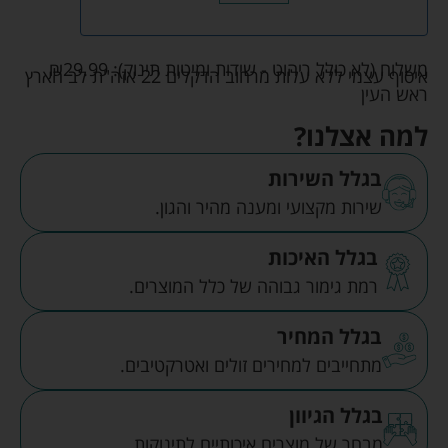
משלוח (לא כולל ריהוט - שידות ומיטות תינוק):
29.99
₪
איסוף עצמי ללא עלות מרחוב הדקלים 22 אזה"ת לב הארץ
ראש העין
למה אצלנו?
בגלל השירות
שירות מקצועי ומענה מהיר והגון.
בגלל האיכות
רמת גימור גבוהה של כלל המוצרים.
בגלל המחיר
מתחייבים למחירים זולים ואטרקטיבים.
בגלל הגיוון
מבחר של מוצרים איכותיים לתינוקות