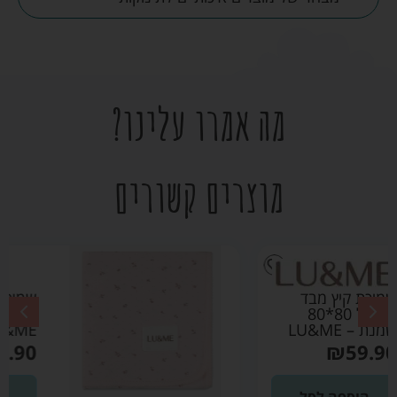
מה אמרו עלינו?
מוצרים קשורים
שמיכת קיץ מבד פוינטל
80*80 ורוד בהיר –
LU&ME
₪
59.90