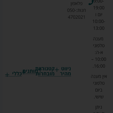
9:00-
פלאפון
19:00
חנות:
050-
יום ו
4702021
10:00-
13:00
מענה
טלפוני
א-ה:
10:00 –
16:00.
ניווט
קטגוריות
מותגים
מהיר
מובחרות
כללי
אין מענה
גרקו
ביגוד
אמבטיות
תקנון
טלפוני
צ'יקו
לתינוקות
לתינוק
החנות
ביום
ספורט
הנקה
בוסטרים
הצהרת
שישי.
ליין
והאכלה
נגישות
כורסאות
ניתן
סייבקס
רחצה
הנקה
מדיניות