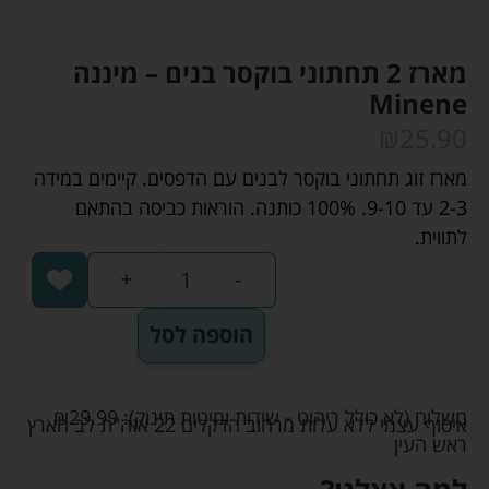
מארז 2 תחתוני בוקסר בנים – מיננה
Minene
₪
25.90
מארז זוג תחתוני בוקסר לבנים עם הדפסים. קיימים במידה
2-3 עד 9-10. 100% כותנה. הוראות כביסה בהתאם
לתווית.
+
-
הוספה לסל
משלוח (לא כולל ריהוט - שידות ומיטות תינוק):
29.99
₪
איסוף עצמי ללא עלות מרחוב הדקלים 22 אזה"ת לב הארץ
ראש העין