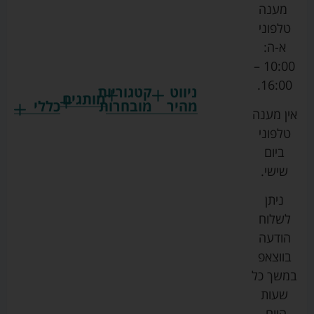
מענה
טלפוני
א-ה:
10:00 –
16:00.
ניווט
קטגוריות
מותגים
מהיר
מובחרות
כללי
אין מענה
גרקו
ביגוד
אמבטיות
תקנון
טלפוני
צ'יקו
לתינוקות
לתינוק
החנות
ביום
ספורט
הנקה
בוסטרים
הצהרת
שישי.
ליין
והאכלה
נגישות
כורסאות
ניתן
סייבקס
רחצה
הנקה
מדיניות
לשלוח
וטיפוח
מיננה
פרטיות
כסאות
הודעה
טקסטיל
אוכל
בייבי
מפת
בווצאפ
לתינוק
מישל
אתר
עגלות
במשך כל
טיולונים
לורנס
אודות
ריהוט
שעות
לתינוק
מיטות
מוסטלה
הבלוג
היום,