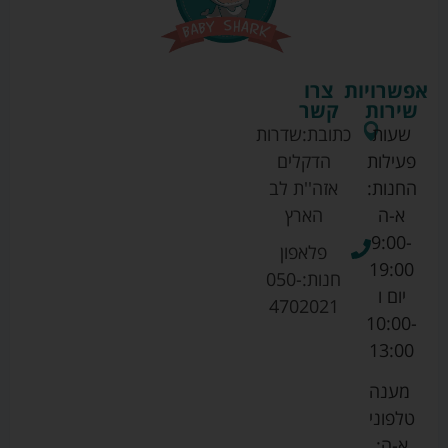
אפשרויות
צרו
שירות
קשר
שעות
כתובת:
שדרות
פעילות
הדקלים
החנות:
אזה''ת לב
א-ה
הארץ
9:00-
פלאפון
19:00
חנות:
050-
יום ו
4702021
10:00-
13:00
מענה
טלפוני
א-ה: