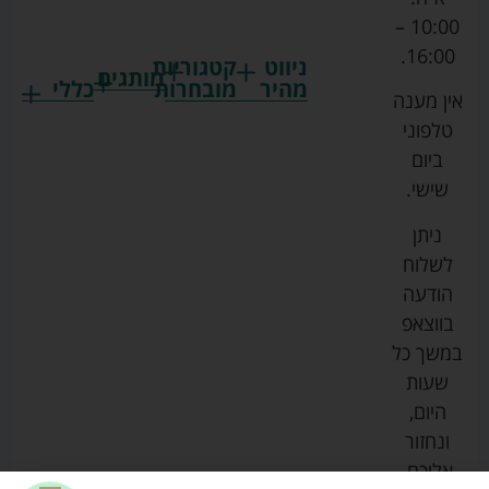
10:00 –
16:00.
ניווט
קטגוריות
מותגים
מהיר
מובחרות
כללי
אין מענה
גרקו
ביגוד
אמבטיות
תקנון
טלפוני
צ'יקו
לתינוקות
לתינוק
החנות
ביום
ספורט
הנקה
בוסטרים
הצהרת
שישי.
ליין
והאכלה
נגישות
כורסאות
ניתן
סייבקס
רחצה
הנקה
מדיניות
לשלוח
וטיפוח
מיננה
פרטיות
כסאות
הודעה
טקסטיל
אוכל
בייבי
מפת
בווצאפ
לתינוק
מישל
אתר
עגלות
במשך כל
טיולונים
לורנס
אודות
ריהוט
שעות
לתינוק
מיטות
מוסטלה
הבלוג
היום,
תינוק
שלנו
ונחזור
משחקים
אוונט
אליכם.
וצעצועים