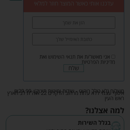
עדכנו אותי כאשר המוצר חוזר למלאי
אני מאשר/ת את
תנאי השימוש
ואת
מדיניות הפרטיות
שלח
משלוח (לא כולל ריהוט - שידות ומיטות תינוק):
29.99
₪
איסוף עצמי ללא עלות מרחוב הדקלים 22 אזה"ת לב הארץ
ראש העין
למה אצלנו?
בגלל השירות