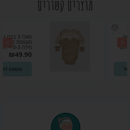
מוצרים קשורים
מארז 3 בגדי גוף
מעטפת טריקו קרם
מידה 0-3 – לורנס
₪
49.90
הוספה לסל