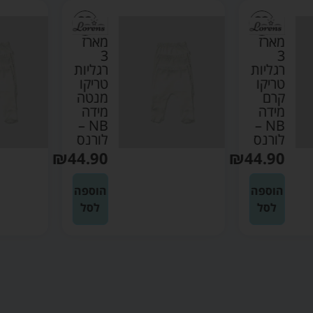
מארז
מארז
3
3
רגליות
רגליות
טריקו
טריקו
קרם
מנטה
מידה
מידה
NB –
NB –
לורנס
לורנס
₪
44.90
₪
44.90
הוספה
הוספה
לסל
לסל