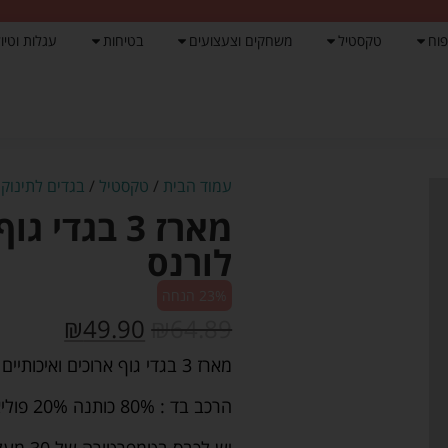
פוח
טקסטיל
משחקים וצעצועים
בטיחות
עגלות וטיול
עמוד הבית
/
טקסטיל
/
בגדים לתינוק
/ 
לורנס
23% הנחה
₪
49.90
₪
64.89
מארז 3 בגדי גוף ארוכים ואיכותיים מבד פלנל.
הרכב בד : 80% כותנה 20% פוליאסטר.
יש לכבס בטמפרטורה של 30 מעלות.