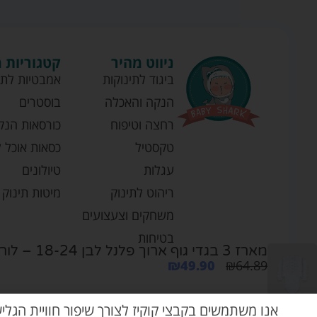
ניווט מהיר
קטגוריות 
ביגוד לתינוקות
אמבטיות לתי
הנקה והאכלה
בוסטרים
רחצה וטיפוח
כורסאות הנק
טקסטיל
כסאות אוכל ל
עגלות
טיולונים
ריהוט לתינוק
מיטות תינוק
משחקים וצעצועים
בטיחות
מארז 3 בגדי גוף ארוך פלנל לבן 18-24 – לורנס
₪
49.90
₪
64.89
אנו משתמשים בקבצי קוקיז לצורך שיפור חוויית הגלי