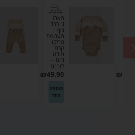
מארז
די
3 בגדי
גוף
ת
מעטפת
טריקו
קרם
מידה
0-3 –
N
לורנס
₪
49.90
₪
4
ה
הוספה
לסל