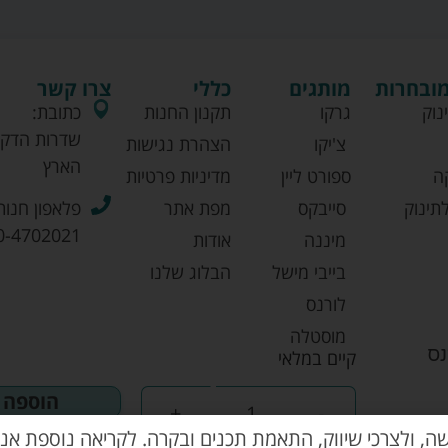
מובחרות
מותגים
כללי
צרו קשר
נוק
גרקו
תקנון החנות
כתובת:
שדרות הדקל
צ'יקו
הצהרת נגישות
הארץ
ה
ספורט ליין
מדיניות פרטיות
תינוק
סייבקס
מפת אתר
פלאפון חנות
0-4702021
מיננה
אודות
בייבי מישל
הבלוג שלנו
לורנס
מוסטלה
קיים במלאי
אוונט
הוספה 
+
-
שה, ולצרכי שיווק, התאמת תכנים ובקרה. לקריאה נוספת אנא