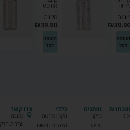
מודפס
בהיר –
–
מיננה
מיננה
₪
39.90
₪
39.90
הוספה
הוספה
לסל
לסל
מובחרות
מותגים
כללי
צרו קשר
נוק
גרקו
תקנון החנות
כתובת:
שדרות הדקל
צ'יקו
הצהרת נגישות