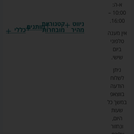
א-ה:
10:00 –
16:00.
ניווט
קטגוריות
מותגים
מהיר
מובחרות
כללי
אין מענה
גרקו
ביגוד
אמבטיות
תקנון
טלפוני
צ'יקו
לתינוקות
לתינוק
החנות
ביום
ספורט
הנקה
בוסטרים
הצהרת
שישי.
ליין
והאכלה
נגישות
כורסאות
ניתן
סייבקס
רחצה
הנקה
מדיניות
לשלוח
וטיפוח
מיננה
פרטיות
כסאות
הודעה
טקסטיל
אוכל
בייבי
מפת
בווצאפ
לתינוק
מישל
אתר
עגלות
במשך כל
טיולונים
לורנס
אודות
ריהוט
שעות
לתינוק
מיטות
מוסטלה
הבלוג
היום,
תינוק
שלנו
ונחזור
משחקים
אוונט