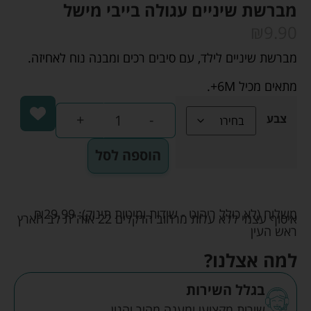
מברשת שיניים עגולה בייבי מישל
₪
9.90
מברשת שיניים לילד, עם סיבים רכים ומבנה נוח לאחיזה.
מתאים מכיל 6M+.
+
-
צבע
הוספה לסל
משלוח (לא כולל ריהוט - שידות ומיטות תינוק):
29.99
₪
איסוף עצמי ללא עלות מרחוב הדקלים 22 אזה"ת לב הארץ
ראש העין
למה אצלנו?
בגלל השירות
שירות מקצועי ומענה מהיר והגון.