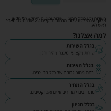
משלוח (לא כולל ריהוט - שידות ומיטות תינוק):
29.99
₪
איסוף עצמי ללא עלות מרחוב הדקלים 22 אזה"ת לב הארץ
ראש העין
למה אצלנו?
בגלל השירות
שירות מקצועי ומענה מהיר והגון.
בגלל האיכות
רמת גימור גבוהה של כלל המוצרים.
בגלל המחיר
מתחייבים למחירים זולים ואטרקטיבים.
בגלל הגיוון