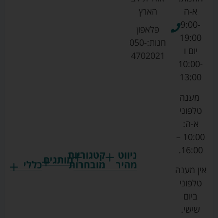
א-ה
הארץ
9:00-
פלאפון
19:00
חנות:
050-
יום ו
4702021
10:00-
13:00
מענה
טלפוני
א-ה:
10:00 –
16:00.
ניווט
קטגוריות
מותגים
מהיר
מובחרות
כללי
אין מענה
גרקו
ביגוד
אמבטיות
תקנון
טלפוני
צ'יקו
לתינוקות
לתינוק
החנות
ביום
ספורט
הנקה
בוסטרים
הצהרת
שישי.
ליין
והאכלה
נגישות