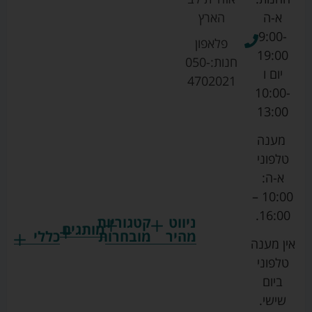
א-ה
הארץ
9:00-
פלאפון
19:00
חנות:
050-
יום ו
4702021
10:00-
13:00
מענה
טלפוני
א-ה:
10:00 –
16:00.
ניווט
קטגוריות
מותגים
מהיר
מובחרות
כללי
אין מענה
גרקו
ביגוד
אמבטיות
תקנון
טלפוני
צ'יקו
לתינוקות
לתינוק
החנות
ביום
ספורט
הנקה
בוסטרים
הצהרת
שישי.
ליין