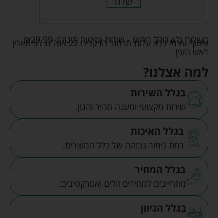
שלח
משלוח (לא כולל ריהוט - שידות ומיטות תינוק):
29.99
₪
איסוף עצמי ללא עלות מרחוב הדקלים 22 אזה"ת לב הארץ
ראש העין
למה אצלנו?
בגלל השירות
שירות מקצועי ומענה מהיר והגון.
בגלל האיכות
רמת גימור גבוהה של כלל המוצרים.
בגלל המחיר
מתחייבים למחירים זולים ואטרקטיבים.
בגלל הגיוון