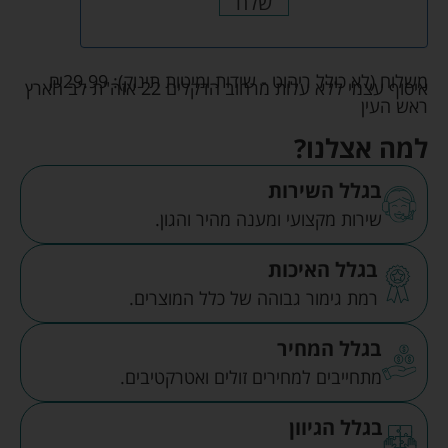
שלח
משלוח (לא כולל ריהוט - שידות ומיטות תינוק):
29.99
₪
איסוף עצמי ללא עלות מרחוב הדקלים 22 אזה"ת לב הארץ
ראש העין
למה אצלנו?
בגלל השירות
שירות מקצועי ומענה מהיר והגון.
בגלל האיכות
רמת גימור גבוהה של כלל המוצרים.
בגלל המחיר
מתחייבים למחירים זולים ואטרקטיבים.
בגלל הגיוון