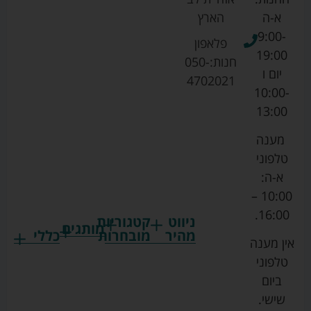
א-ה
הארץ
9:00-
פלאפון
19:00
חנות:
050-
יום ו
4702021
10:00-
13:00
מענה
טלפוני
א-ה:
10:00 –
16:00.
ניווט
קטגוריות
מותגים
מהיר
מובחרות
כללי
אין מענה
גרקו
ביגוד
אמבטיות
תקנון
טלפוני
צ'יקו
לתינוקות
לתינוק
החנות
ביום
ספורט
הנקה
בוסטרים
הצהרת
שישי.
ליין