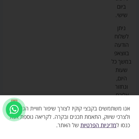
צ'יקו
לתינוקות
לתינוק
החנות
ביום
ספורט
הנקה
בוסטרים
הצהרת
שישי.
ליין
והאכלה
נגישות
כורסאות
ניתן
סייבקס
רחצה
הנקה
מדיניות
לשלוח
וטיפוח
מיננה
פרטיות
כסאות
הודעה
טקסטיל
אוכל
בייבי
מפת
בווצאפ
לתינוק
מישל
אתר
עגלות
במשך כל
טיולונים
לורנס
אודות
ריהוט
שעות
לתינוק
מיטות
מוסטלה
הבלוג
היום,
תינוק
שלנו
ונחזור
משחקים
אוונט
אליכם.
וצעצועים
בטיחות
אנו משתמשים בקבצי קוקיז לצורך שיפור חוויית הגלישה,
ולצרכי שיווק, התאמת תכנים ובקרה. לקריאה נוספת אנא
כנסו ל
מדיניות הפרטיות
של האתר.