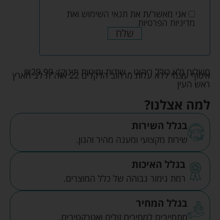
אני מאשר/ת את
תנאי השימוש
ואת
מדיניות הפרטיות
שלח
משלוח (לא כולל ריהוט - שידות ומיטות תינוק):
29.99
₪
איסוף עצמי ללא עלות מרחוב הדקלים 22 אזה"ת לב הארץ
ראש העין
למה אצלנו?
בגלל השירות
שירות מקצועי ומענה מהיר והגון.
בגלל האיכות
רמת גימור גבוהה של כלל המוצרים.
בגלל המחיר
מתחייבים למחירים זולים ואטרקטיבים.