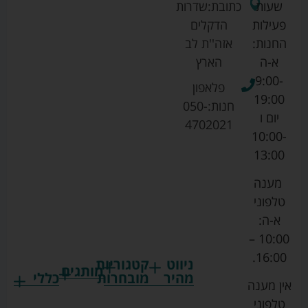
שעות
כתובת:
שדרות
פעילות
הדקלים
החנות:
אזה''ת לב
א-ה
הארץ
9:00-
פלאפון
19:00
חנות:
050-
יום ו
4702021
10:00-
13:00
מענה
טלפוני
א-ה:
10:00 –
16:00.
ניווט
קטגוריות
מותגים
מהיר
מובחרות
כללי
אין מענה
גרקו
ביגוד
אמבטיות
תקנון
טלפוני