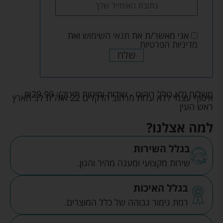
אני מאשר/ת את
תנאי השימוש
ואת
מדיניות הפרטיות
שלח
משלוח (לא כולל ריהוט - שידות ומיטות תינוק):
29.99
₪
איסוף עצמי ללא עלות מרחוב הדקלים 22 אזה"ת לב הארץ
ראש העין
למה אצלנו?
בגלל השירות
שירות מקצועי ומענה מהיר והגון.
בגלל האיכות
רמת גימור גבוהה של כלל המוצרים.