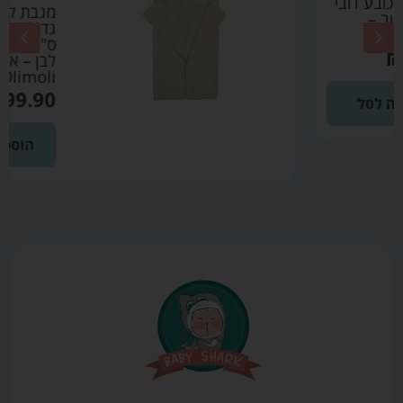
מגבת קשירה
גדולה 115X85
ס"מ צבע אוניקס
לבן – אולימולי
Olimoli
₪
99.90
הוספה לסל