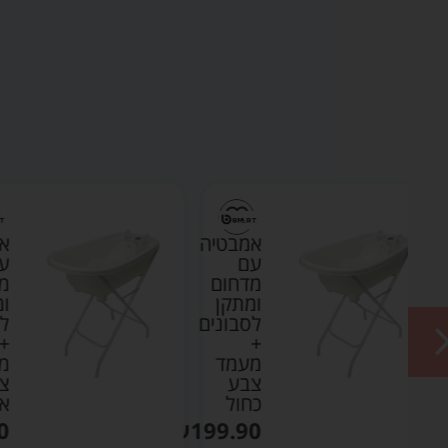
טיה
אמבטיה
עם
ום
מדחום
ן
ומתקן
נים
לסבונים
+
ד
מעמד
צבע
אפור
₪
199.90
₪
199