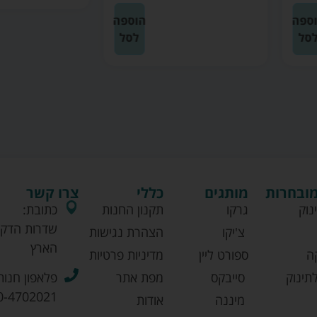
הוספה
לסל
מובחרות
מותגים
כללי
צרו קשר
נוק
גרקו
תקנון החנות
כתובת:
שדרות הדקל
צ'יקו
הצהרת נגישות
הארץ
ה
ספורט ליין
מדיניות פרטיות
תינוק
סייבקס
מפת אתר
פלאפון חנות
0-4702021
מיננה
אודות