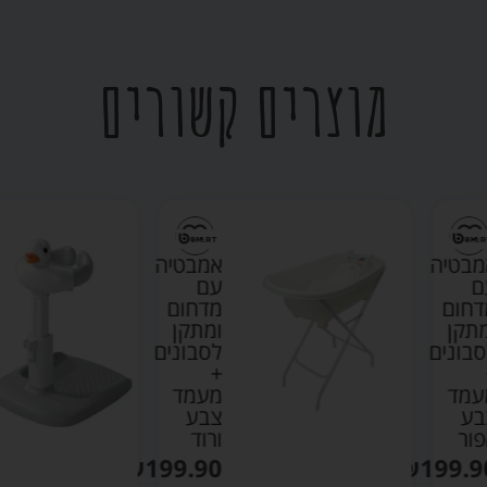
מוצרים קשורים
אמבטיה
מעמד
עם
רחצה
מדחום
לאמבט
ומתקן
ברווז –
לסבונים
אינפנטי
+
₪
149.90
מעמד
צבע
הוספה
ורוד
לסל
₪
199.90