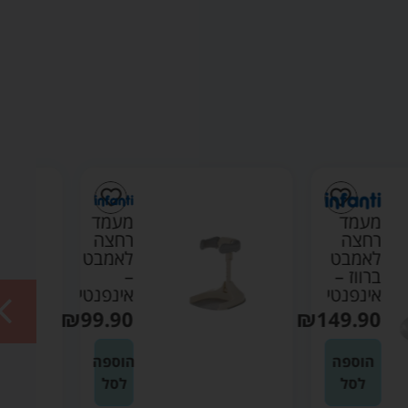
מושב
אמבטיה
מעמד
ליין
רחצה
קשת
לאמבט
בענן
–
ורוד –
אינפנטי
טגה
₪
99.90
בייבי
₪
69.90
הוספה
לסל
הוספה