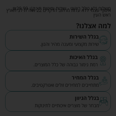
משלוח (לא כולל ריהוט - שידות ומיטות תינוק):
29.99
₪
איסוף עצמי ללא עלות מרחוב הדקלים 22 אזה"ת לב הארץ
ראש העין
למה אצלנו?
בגלל השירות
שירות מקצועי ומענה מהיר והגון.
בגלל האיכות
רמת גימור גבוהה של כלל המוצרים.
בגלל המחיר
מתחייבים למחירים זולים ואטרקטיבים.
בגלל הגיוון
מבחר של מוצרים איכותיים לתינוקות