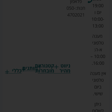
פלאפון
19:00
חנות:
050-
יום ו
4702021
10:00-
13:00
מענה
טלפוני
א-ה:
10:00 –
16:00.
ניווט
קטגוריות
מותגים
מהיר
מובחרות
כללי
אין מענה
גרקו
ביגוד
אמבטיות
תקנון
טלפוני
צ'יקו
לתינוקות
לתינוק
החנות
ביום
ספורט
הנקה
בוסטרים
הצהרת
שישי.
ליין
והאכלה
נגישות
כורסאות
ניתן
סייבקס
רחצה
הנקה
מדיניות
לשלוח