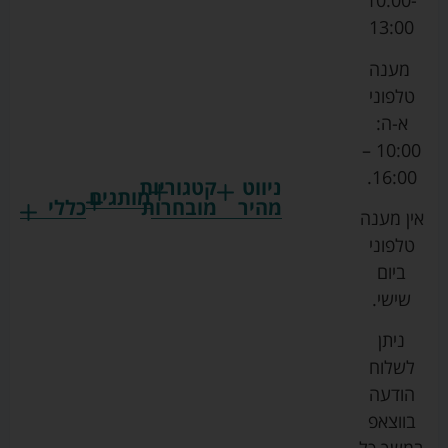
10:00-
13:00
מענה
טלפוני
א-ה:
10:00 –
16:00.
ניווט
קטגוריות
מותגים
מהיר
מובחרות
כללי
אין מענה
גרקו
ביגוד
אמבטיות
תקנון
טלפוני
צ'יקו
לתינוקות
לתינוק
החנות
ביום
ספורט
הנקה
בוסטרים
הצהרת
שישי.
ליין
והאכלה
נגישות
כורסאות
ניתן
סייבקס
רחצה
הנקה
מדיניות
לשלוח
וטיפוח
מיננה
פרטיות
כסאות
הודעה
טקסטיל
אוכל
בייבי
מפת
בווצאפ
לתינוק
מישל
אתר
עגלות