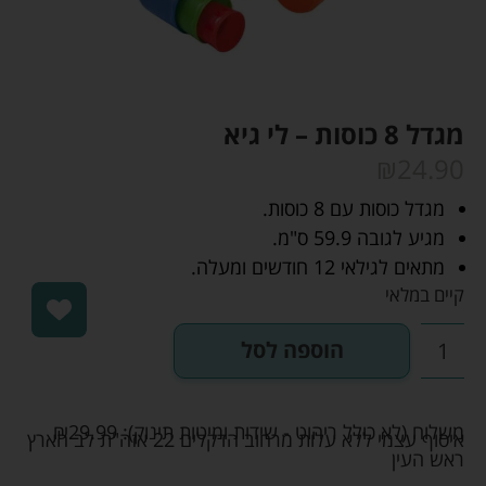
מגדל 8 כוסות – לי גיא
₪
24.90
מגדל כוסות עם 8 כוסות.
מגיע לגובה 59.9 ס"מ.
מתאים לגילאי 12 חודשים ומעלה.
קיים במלאי
הוספה לסל
משלוח (לא כולל ריהוט - שידות ומיטות תינוק):
29.99
₪
איסוף עצמי ללא עלות מרחוב הדקלים 22 אזה"ת לב הארץ
ראש העין