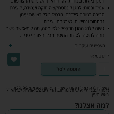
המגן בקלות ובנוחות, לפי הוראות השימוש המצורפות.
עמיד ובטוח: למגן קונסטרוקציה חזקה ועמידה, ליצירת
סביבה בטוחה לילדכם. הבסיס כולל רצועות עיגון
נמתחות וגמישות, לאבטחה ויציבות.
גישה קלה: המגן מתקפל כלפי מטה, מה שמאפשר גישה
נוחה למיטה ולסידור המיטה מבלי הצורך לפרקו.
מאפיינים עיקריים
קיים במלאי
הוספה לסל
משלוח (לא כולל ריהוט - שידות ומיטות תינוק):
29.99
₪
איסוף עצמי ללא עלות מרחוב הדקלים 22 אזה"ת לב הארץ
ראש העין
למה אצלנו?