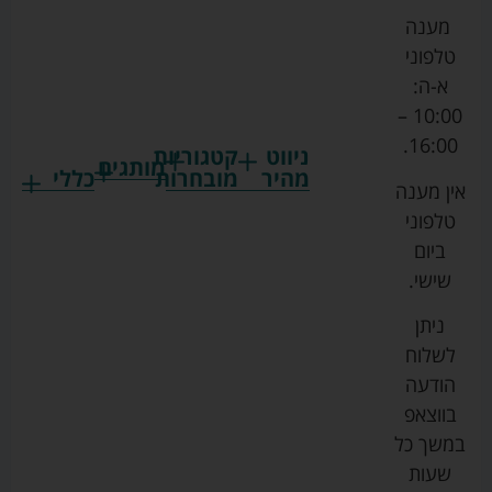
מענה
טלפוני
א-ה:
10:00 –
16:00.
ניווט
קטגוריות
מותגים
מהיר
מובחרות
כללי
אין מענה
גרקו
ביגוד
אמבטיות
תקנון
טלפוני
צ'יקו
לתינוקות
לתינוק
החנות
ביום
ספורט
הנקה
בוסטרים
הצהרת
שישי.
ליין
והאכלה
נגישות
כורסאות
ניתן
סייבקס
רחצה
הנקה
מדיניות
לשלוח
וטיפוח
מיננה
פרטיות
כסאות
הודעה
טקסטיל
אוכל
בייבי
מפת
בווצאפ
לתינוק
מישל
אתר
עגלות
במשך כל
טיולונים
לורנס
אודות
ריהוט
שעות