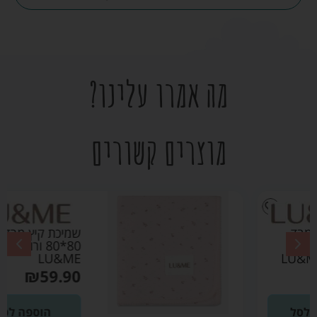
מה אמרו עלינו?
מוצרים קשורים
שמיכת קיץ מבד פוינטל
80*80 ורוד בהיר –
LU&ME
₪
59.90
הוספה לסל