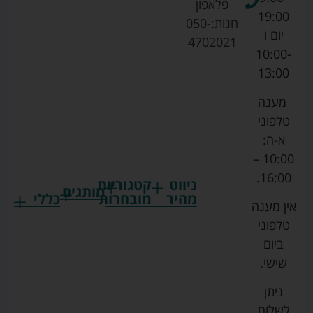
פלאפון
19:00
חנות:
050-
יום ו
4702021
10:00-
13:00
מענה
טלפוני
א-ה:
10:00 –
16:00.
ניווט
קטגוריות
מותגים
מהיר
מובחרות
כללי
אין מענה
גרקו
ביגוד
אמבטיות
תקנון
טלפוני
צ'יקו
לתינוקות
לתינוק
החנות
ביום
ספורט
הנקה
בוסטרים
הצהרת
שישי.
ליין
והאכלה
נגישות
כורסאות
ניתן
סייבקס
רחצה
הנקה
מדיניות
לשלוח