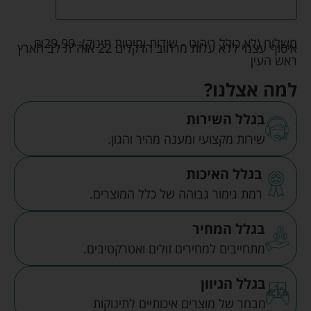
משלוח (לא כולל ריהוט - שידות ומיטות תינוק):
29.99
₪
איסוף עצמי ללא עלות מרחוב הדקלים 22 אזה"ת לב הארץ
ראש העין
למה אצלנו?
בגלל השירות
שירות מקצועי ומענה מהיר והגון.
בגלל האיכות
רמת גימור גבוהה של כלל המוצרים.
בגלל המחיר
מתחייבים למחירים זולים ואטרקטיבים.
בגלל הגיוון
מבחר של מוצרים איכותיים לתינוקות