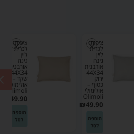
ציפית
ציפית
לכרית
לכרית
ליין
ליין
גינה
גינה
אורבנית
אורבנית
44X34
44X34
ירוק
שקד –
כסוף –
אולימולי
אולימולי
Olimoli
Olimoli
₪
49.90
₪
49.90
הוספה
הוספה
לסל
לסל