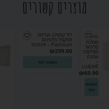
מוצרים קשורים
לול קמפינג ועריסה
מתקפל פלטינום
שמיכת
Platinium – אינפנטי
סלולאר
₪
299.00
85*100
שמנת
–
הוספה לסל
LU&ME
₪
69.90
הוספה
לסל