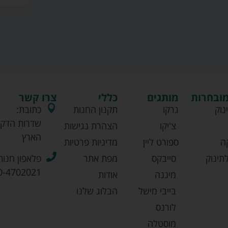
מובחרות
מותגים
כללי
צרו קשר
נוק
גרקו
תקנון החנות
כתובת:
שדרות הדקל
צ'יקו
הצהרת נגישות
הארץ
ה
ספורט ליין
מדיניות פרטיות
תינוק
סייבקס
מפת אתר
פלאפון חנות
0-4702021
מיננה
אודות
בייבי מישל
הבלוג שלנו
לורנס
מוסטלה