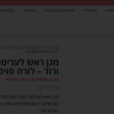
פוח
טקסטיל
משחקים וצעצועים
בטיחות
עגלות וטיול
עמוד הבית
/
טקסטיל
/
מגן ראש, ארגו
לורה סויסרא LAURA
מגן ראש לעריסת
ורוד – לורה סויסרא A
הצבע שבחרת כרגע אזל מהמלאי
₪
79.00
עם חלוקה 44.5/58/44.5 ס”מ גובה 21 ס”מ
המלאי אזל