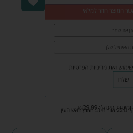
שר המוצר חוזר למלאי
שימוש
ואת
מדיניות הפרטיות
שלח
ומיטות תינוק):
29.99
₪
אש העין