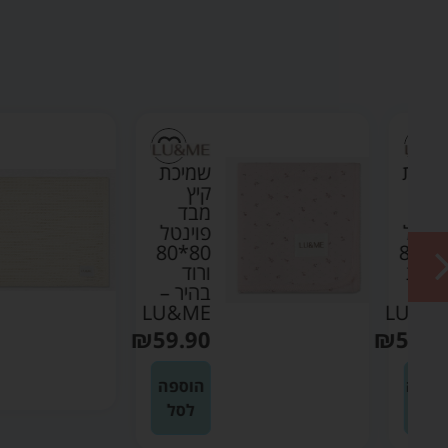
ת
שמיכת
קיץ
מבד
ל
פוינטל
80*80
80*8
ת
ורוד
בהיר –
LU&ME
LU
₪
59.90
₪
59
ה
הוספה
לסל