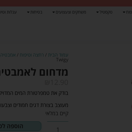
פוח
טקסטיל
משחקים וצעצועים
בטיחות
עגלות וטיול
עמוד הבית
/
רחצה וטיפוח
/
אמבטיה ל
Twigy
מדחום לאמבטיה דג 
₪
12.90
בודק את טמפרטורת המים המדויק
מעוצב בצורת דגים חמודים וצבעוני
קיים במלאי
הוספה לס