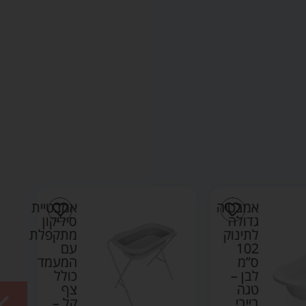
אמבטיית
סיליקון
מגן
מתקפלת
שמפו
עם
לאמבטיה
המעמד
–
כולל
בייבי
צף
מישל
קל –