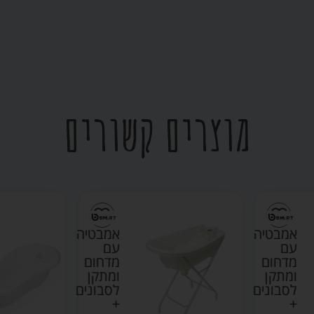
מוצרים קשורים
אמבטיה
גדולה
אמבטיה
לתינוק
עם
102
מדחום
ס”מ
ומתקן
לבן –
לסבונים
טגה
+
בייבי