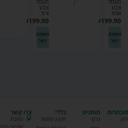
מעמד
₪
149.90
צבע
ורוד
₪
199.90
הוספה
לסל
הוספה
לסל
מובחרות
מותגים
כללי
צרו קשר
נוק
גרקו
תקנון החנות
כתובת:
שדרות הדקל
צ'יקו
הצהרת נגישות