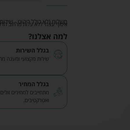
משלוח (לא כולל ריהוט - שידות 
איסוף עצמי ללא עלות מרחוב הדקלים 22 אזה"ת לב הארץ ר
למה אצלנו?
בגלל השירות
שירות מקצועי ומענה מהיר
בגלל המחיר
מתחייבים למחירים זולים
ואטרקטיבים.