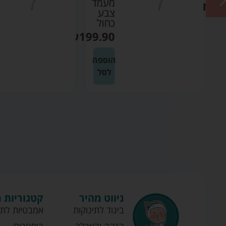
ד
מעמד
צבע
אפור
₪
199.90
₪
199
ה
הוספה
לסל
ניווט מהיר
קטגוריות 
ביגוד לתינוקות
אמבטיות לתי
הנקה והאכלה
בוסטרים