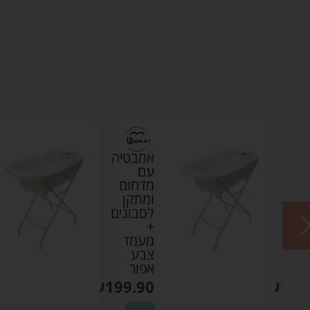
טיה
אמבטיה
עם
ום
מדחום
ן
ומתקן
נים
לסבונים
+
ד
מעמד
צבע
אפור
₪
199.90
₪
199