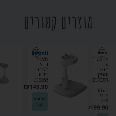
מוצרים קשורים
אמבטיה
מעמד
עם
רחצה
מדחום
לאמבט
ומתקן
ברווז –
לסבונים
אינפנטי
+
₪
149.90
מעמד
צבע
הוספה
ורוד
לסל
₪
199.90