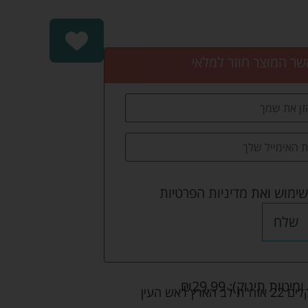
שר המוצר חוזר למלאי
שימוש
ואת
מדיניות הפרטיות
שלח
ומיטות תינוק):
29.99
₪
אש העין