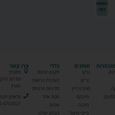
הוספה
לסל
מובחרות
מותגים
כללי
צרו קשר
נוק
גרקו
תקנון החנות
כתובת:
שדרות הדקל
צ'יקו
הצהרת נגישות
הארץ
ה
ספורט ליין
מדיניות פרטיות
תינוק
סייבקס
מפת אתר
פלאפון חנות
0-4702021
מיננה
אודות
בייבי מישל
הבלוג שלנו