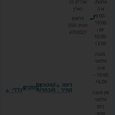
החנות:
אזה''ת לב
א-ה
הארץ
9:00-
פלאפון
19:00
חנות:
050-
יום ו
4702021
10:00-
13:00
מענה
טלפוני
א-ה:
10:00 –
16:00.
ניווט
קטגוריות
מותגים
מהיר
מובחרות
כללי
אין מענה
גרקו
ביגוד
אמבטיות
תקנון
טלפוני
צ'יקו
לתינוקות
לתינוק
החנות
ביום
ספורט
הנקה
בוסטרים
הצהרת
שישי.