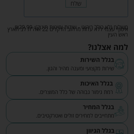
שלח
משלוח (לא כולל ריהוט - שידות ומיטות תינוק):
29.99
₪
איסוף עצמי ללא עלות מרחוב הדקלים 22 אזה"ת לב הארץ
ראש העין
למה אצלנו?
בגלל השירות
שירות מקצועי ומענה מהיר והגון.
בגלל האיכות
רמת גימור גבוהה של כלל המוצרים.
בגלל המחיר
מתחייבים למחירים זולים ואטרקטיבים.
בגלל הגיוון