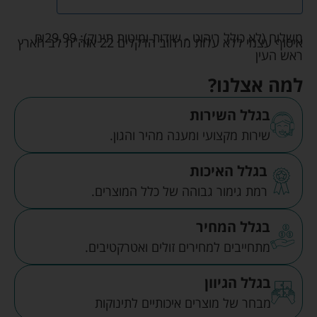
משלוח (לא כולל ריהוט - שידות ומיטות תינוק):
29.99
₪
איסוף עצמי ללא עלות מרחוב הדקלים 22 אזה"ת לב הארץ
ראש העין
למה אצלנו?
בגלל השירות
שירות מקצועי ומענה מהיר והגון.
בגלל האיכות
רמת גימור גבוהה של כלל המוצרים.
בגלל המחיר
מתחייבים למחירים זולים ואטרקטיבים.
בגלל הגיוון
מבחר של מוצרים איכותיים לתינוקות