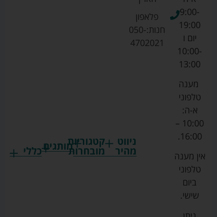
9:00-
פלאפון
19:00
חנות:
050-
יום ו
4702021
10:00-
13:00
מענה
טלפוני
א-ה:
10:00 –
16:00.
ניווט
קטגוריות
מותגים
מהיר
מובחרות
כללי
אין מענה
גרקו
ביגוד
אמבטיות
תקנון
טלפוני
צ'יקו
לתינוקות
לתינוק
החנות
ביום
ספורט
הנקה
בוסטרים
הצהרת
שישי.
ליין
והאכלה
נגישות
כורסאות
ניתן