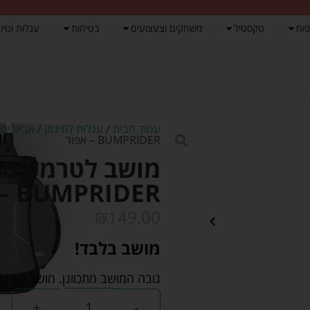
פוח
טקסטיל
משחקים וצעצועים
בטיחות
עגלות וטיול
עמוד הבית
/
עגלות לתינוק
/
אביזרים
BUMPRIDER – אפור
מושב לטרמפיסט
BUMPRIDER – אפור
₪
149.00
מושב בלבד!
גובה המושב מתכוונן. מושב קפיצי
+
-