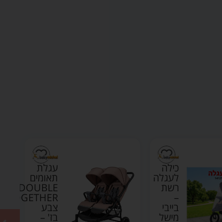
כילה
עגלת
לעגלה
תאומים
רשת
DOUBLE
TOGETHER
–
בייבי
צבע
מישל
בז' –