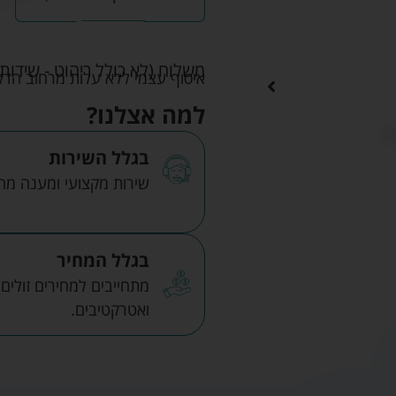
משלוח (לא כולל ריהוט - שידות 
איסוף עצמי ללא עלות מרחוב הדקלים 22 אזה"ת לב הארץ ר
למה אצלנו?
בגלל השירות
שירות מקצועי ומענה מהיר
בגלל המחיר
מתחייבים למחירים זולים
ואטרקטיבים.