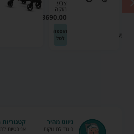
R
צבע
ר
מוקה
₪
3690.00
נטי
הוספה
₪
599
לסל
ה
ניווט מהיר
קטגוריות 
ביגוד לתינוקות
אמבטיות לתי