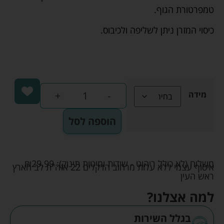
טמפרטורת הגוף.
כיסוי המזרן ניתן לשליפה ולכיבוס.
+
-
מידה
הוספה לסל
משלוח (לא כולל ריהוט - שידות ומיטות תינוק):
29.99
₪
איסוף עצמי ללא עלות מרחוב הדקלים 22 אזה"ת לב הארץ
ראש העין
למה אצלנו?
בגלל השירות