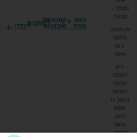
10:00 –
16:00.
ניווט
קטגוריות
מותגים
מהיר
מובחרות
כללי
אין מענה
גרקו
ביגוד
אמבטיות
תקנון
טלפוני
צ'יקו
לתינוקות
לתינוק
החנות
ביום
ספורט
הנקה
בוסטרים
הצהרת
שישי.
ליין
והאכלה
נגישות
כורסאות
ניתן
סייבקס
רחצה
הנקה
מדיניות
לשלוח
וטיפוח
מיננה
פרטיות
כסאות
הודעה
טקסטיל
אוכל
בייבי
מפת
בווצאפ
לתינוק
מישל
אתר
עגלות
במשך כל
טיולונים
לורנס
אודות
ריהוט
שעות
לתינוק
מיטות
מוסטלה
הבלוג
היום,
תינוק
שלנו
ונחזור
משחקים
אוונט
אליכם.
וצעצועים