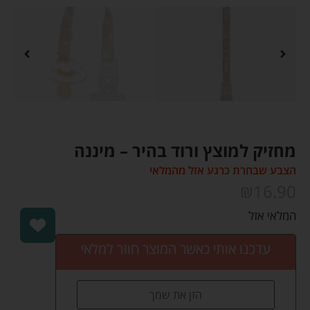
מחזיק למוצץ ורוד בהיר – מיננה
הצבע שבחרת כרגע אזל מהמלאי
₪
16.90
המלאי אזל
תופסן מוצץ מיננה עם שרוך בגוונים ועיצובים שונים.
נתפס על בגד / סינר התינוק באמצעות קליפס.
עדכנו אותי כאשר המוצר חוזר למלאי
מתחבר למוצץ באמצעות עטיפת ידית המוצץ וסגירה עם
סקוצ' על הידית.