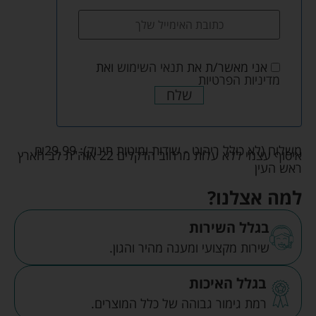
אני מאשר/ת את
תנאי השימוש
ואת
מדיניות הפרטיות
שלח
משלוח (לא כולל ריהוט - שידות ומיטות תינוק):
29.99
₪
איסוף עצמי ללא עלות מרחוב הדקלים 22 אזה"ת לב הארץ
ראש העין
למה אצלנו?
בגלל השירות
שירות מקצועי ומענה מהיר והגון.
בגלל האיכות
רמת גימור גבוהה של כלל המוצרים.