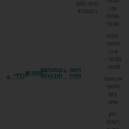
19:00
חנות:
050-
יום ו
4702021
10:00-
13:00
מענה
טלפוני
א-ה:
10:00 –
16:00.
ניווט
קטגוריות
מותגים
מהיר
מובחרות
כללי
אין מענה
גרקו
ביגוד
אמבטיות
תקנון
טלפוני
צ'יקו
לתינוקות
לתינוק
החנות
ביום
ספורט
הנקה
בוסטרים
הצהרת
שישי.
ליין
והאכלה
נגישות
כורסאות
ניתן
סייבקס
רחצה
הנקה
מדיניות
לשלוח
וטיפוח
מיננה
פרטיות
כסאות