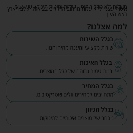
משלוח (לא כולל ריהוט - שידות ומיטות תינוק):
29.99
₪
איסוף עצמי ללא עלות מרחוב הדקלים 22 אזה"ת לב הארץ
ראש העין
למה אצלנו?
בגלל השירות
שירות מקצועי ומענה מהיר והגון.
בגלל האיכות
רמת גימור גבוהה של כלל המוצרים.
בגלל המחיר
מתחייבים למחירים זולים ואטרקטיבים.
בגלל הגיוון
מבחר של מוצרים איכותיים לתינוקות