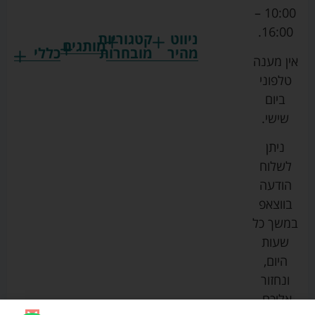
10:00 –
16:00.
ניווט
קטגוריות
מותגים
מהיר
מובחרות
כללי
אין מענה
גרקו
ביגוד
אמבטיות
תקנון
טלפוני
צ'יקו
לתינוקות
לתינוק
החנות
ביום
ספורט
הנקה
בוסטרים
הצהרת
שישי.
ליין
והאכלה
נגישות
כורסאות
ניתן
סייבקס
רחצה
הנקה
מדיניות
לשלוח
וטיפוח
מיננה
פרטיות
כסאות
הודעה
טקסטיל
אוכל
בייבי
מפת
בווצאפ
לתינוק
מישל
אתר
עגלות
במשך כל
טיולונים
לורנס
אודות
ריהוט
שעות
לתינוק
מיטות
מוסטלה
הבלוג
היום,
תינוק
שלנו
ונחזור
משחקים
אוונט
אליכם.
וצעצועים