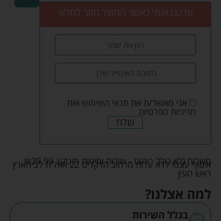
עדכנו אותי כאשר המוצר חוזר למלאי
אני מאשר/ת את
תנאי השימוש
ואת
מדיניות הפרטיות
שלח
משלוח (לא כולל ריהוט - שידות ומיטות תינוק):
29.99
₪
איסוף עצמי ללא עלות מרחוב הדקלים 22 אזה"ת לב הארץ
ראש העין
למה אצלנו?
בגלל השירות