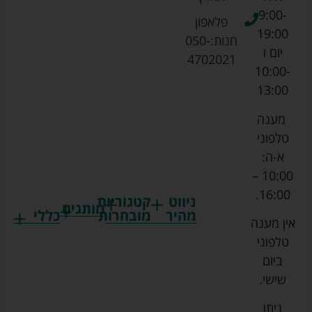
9:00-
פלאפון
19:00
חנות:
050-
יום ו
4702021
10:00-
13:00
מענה
טלפוני
א-ה:
10:00 –
16:00.
ניווט
קטגוריות
מותגים
מהיר
מובחרות
כללי
אין מענה
גרקו
ביגוד
אמבטיות
תקנון
טלפוני
צ'יקו
לתינוקות
לתינוק
החנות
ביום
ספורט
הנקה
בוסטרים
הצהרת
שישי.
ליין
והאכלה
נגישות
כורסאות
ניתן
סייבקס