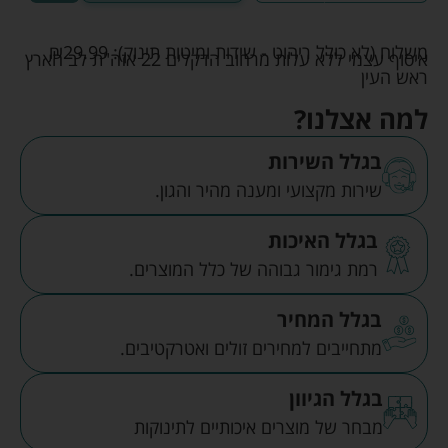
משלוח (לא כולל ריהוט - שידות ומיטות תינוק):
29.99
₪
איסוף עצמי ללא עלות מרחוב הדקלים 22 אזה"ת לב הארץ
ראש העין
למה אצלנו?
בגלל השירות
שירות מקצועי ומענה מהיר והגון.
בגלל האיכות
רמת גימור גבוהה של כלל המוצרים.
בגלל המחיר
מתחייבים למחירים זולים ואטרקטיבים.
בגלל הגיוון
מבחר של מוצרים איכותיים לתינוקות