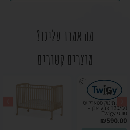
מה אמרו עלינו?
מוצרים קשורים
מיטת תינוק סטארלייט
120/60 צבע עץ
טיבעי – טוויגי Twigy
₪
590.00