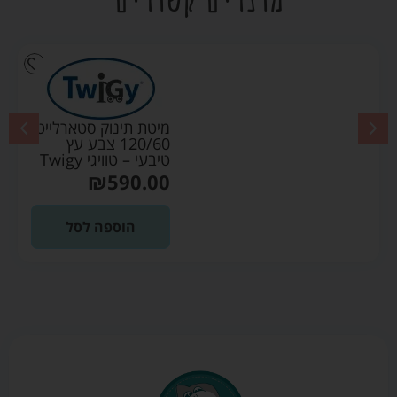
מיטת תינוק סטארלייט
120/60 צבע עץ
טיבעי – טוויגי Twigy
₪
590.00
הוספה לסל