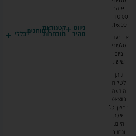
טלפוני
א-ה:
10:00 –
16:00.
ניווט
קטגוריות
מותגים
מהיר
מובחרות
כללי
אין מענה
גרקו
ביגוד
אמבטיות
תקנון
טלפוני
צ'יקו
לתינוקות
לתינוק
החנות
ביום
ספורט
הנקה
בוסטרים
הצהרת
שישי.
ליין
והאכלה
נגישות
כורסאות
ניתן
סייבקס
רחצה
הנקה
מדיניות
לשלוח
וטיפוח
מיננה
פרטיות
כסאות
הודעה
טקסטיל
אוכל
בייבי
מפת
בווצאפ
לתינוק
מישל
אתר
עגלות
במשך כל
טיולונים
לורנס
אודות
ריהוט
שעות
לתינוק
מיטות
מוסטלה
הבלוג
היום,
תינוק
שלנו
ונחזור
משחקים
אוונט