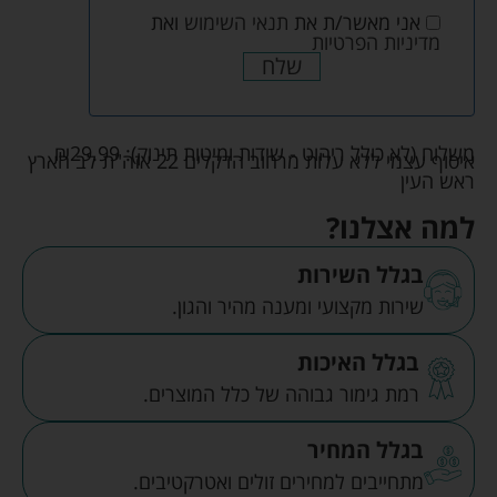
אני מאשר/ת את
תנאי השימוש
ואת
מדיניות הפרטיות
שלח
משלוח (לא כולל ריהוט - שידות ומיטות תינוק):
29.99
₪
איסוף עצמי ללא עלות מרחוב הדקלים 22 אזה"ת לב הארץ
ראש העין
למה אצלנו?
בגלל השירות
שירות מקצועי ומענה מהיר והגון.
בגלל האיכות
רמת גימור גבוהה של כלל המוצרים.
בגלל המחיר
מתחייבים למחירים זולים ואטרקטיבים.