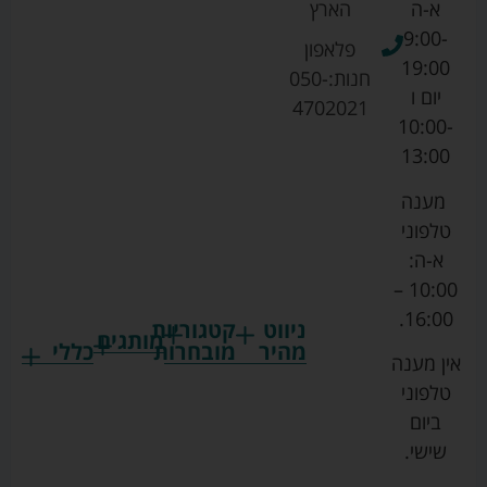
א-ה
הארץ
9:00-
פלאפון
19:00
חנות:
050-
יום ו
4702021
10:00-
13:00
מענה
טלפוני
א-ה:
10:00 –
16:00.
ניווט
קטגוריות
מותגים
מהיר
מובחרות
כללי
אין מענה
גרקו
ביגוד
אמבטיות
תקנון
טלפוני
צ'יקו
לתינוקות
לתינוק
החנות
ביום
ספורט
הנקה
בוסטרים
הצהרת
שישי.
ליין
והאכלה
נגישות
כורסאות