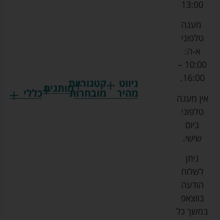
13:00
מענה
טלפוני
א-ה:
10:00 –
16:00.
ניווט
קטגוריות
מותגים
מהיר
מובחרות
כללי
אין מענה
גרקו
ביגוד
אמבטיות
תקנון
טלפוני
צ'יקו
לתינוקות
לתינוק
החנות
ביום
ספורט
הנקה
בוסטרים
הצהרת
שישי.
ליין
והאכלה
נגישות
כורסאות
ניתן
סייבקס
רחצה
הנקה
מדיניות
לשלוח
וטיפוח
מיננה
פרטיות
כסאות
הודעה
טקסטיל
אוכל
בייבי
מפת
בווצאפ
לתינוק
מישל
אתר
עגלות
במשך כל