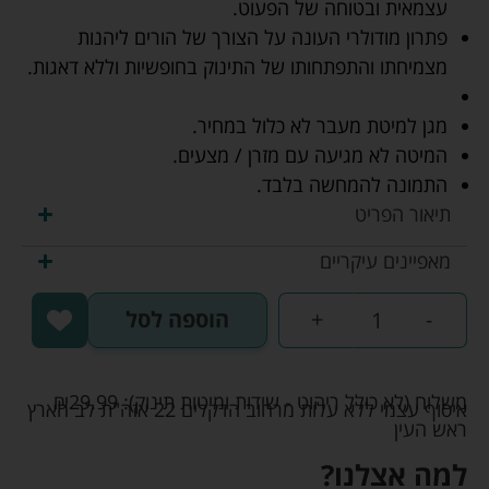
עצמאית ובטוחה של הפעוט.
פתרון מודולרי העונה על הצורך של הורים ליהנות
מצמיחתו והתפתחותו של התינוק בחופשיות וללא דאגות.
מגן למיטת מעבר לא כלול במחיר.
המיטה לא מגיעה עם מזרן / מצעים.
התמונה להמחשה בלבד.
תיאור הפריט
מאפיינים עיקריים
-
+
הוספה לסל
משלוח (לא כולל ריהוט - שידות ומיטות תינוק):
29.99
₪
איסוף עצמי ללא עלות מרחוב הדקלים 22 אזה"ת לב הארץ
ראש העין
למה אצלנו?