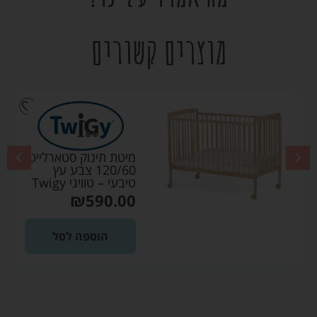
מוצרים קשורים
מיטת תינוק סטארלייט
120/60 צבע עץ
טיבעי – טוויגי Twigy
₪
590.00
הוספה לסל