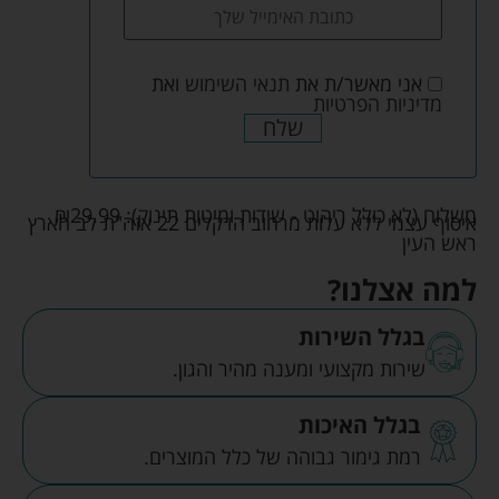
אני מאשר/ת את
תנאי השימוש
ואת
מדיניות הפרטיות
שלח
משלוח (לא כולל ריהוט - שידות ומיטות תינוק):
29.99
₪
איסוף עצמי ללא עלות מרחוב הדקלים 22 אזה"ת לב הארץ
ראש העין
למה אצלנו?
בגלל השירות
שירות מקצועי ומענה מהיר והגון.
בגלל האיכות
רמת גימור גבוהה של כלל המוצרים.