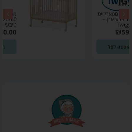
מיטת תינוק סטארלייט
120/60 צבע עץ
טיבעי – טוויגי Twigy
₪
590.00
הוספה לסל