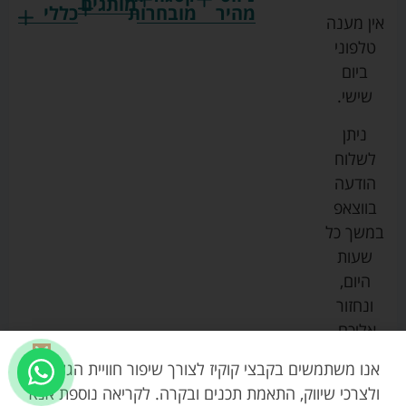
מותגים
מהיר
מובחרות
כללי
אין מענה
גרקו
ביגוד
אמבטיות
תקנון
טלפוני
צ'יקו
לתינוקות
לתינוק
החנות
ביום
ספורט
הנקה
בוסטרים
הצהרת
שישי.
ליין
והאכלה
נגישות
כורסאות
ניתן
סייבקס
רחצה
הנקה
מדיניות
לשלוח
וטיפוח
מיננה
פרטיות
כסאות
הודעה
טקסטיל
אוכל
בייבי
מפת
בווצאפ
לתינוק
מישל
אתר
עגלות
במשך כל
טיולונים
לורנס
אודות
ריהוט
שעות
לתינוק
מיטות
מוסטלה
הבלוג
היום,
תינוק
שלנו
ונחזור
משחקים
אוונט
אליכם.
וצעצועים
בטיחות
אנו משתמשים בקבצי קוקיז לצורך שיפור חוויית הגלישה,
ולצרכי שיווק, התאמת תכנים ובקרה. לקריאה נוספת אנא