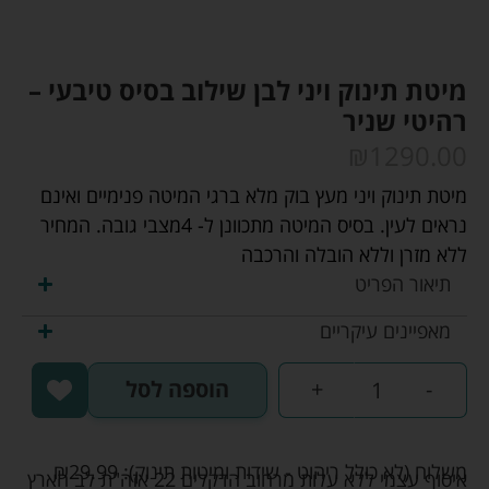
מיטת תינוק ויני לבן שילוב בסיס טיבעי –
רהיטי שניר
₪
1290.00
מיטת תינוק ויני מעץ בוק מלא ברגי המיטה פנימיים ואינם
נראים לעין. בסיס המיטה מתכוונן ל- 4מצבי גובה. המחיר
ללא מזרן וללא הובלה והרכבה
תיאור הפריט
מאפיינים עיקריים
-
+
הוספה לסל
משלוח (לא כולל ריהוט - שידות ומיטות תינוק):
29.99
₪
איסוף עצמי ללא עלות מרחוב הדקלים 22 אזה"ת לב הארץ