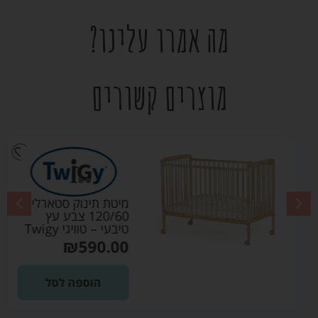
מה אמרו עלינו?
מוצרים קשורים
מיטת תינוק סטארלייט
120/60 צבע עץ
טיבעי – טוויגי Twigy
₪
590.00
הוספה לסל