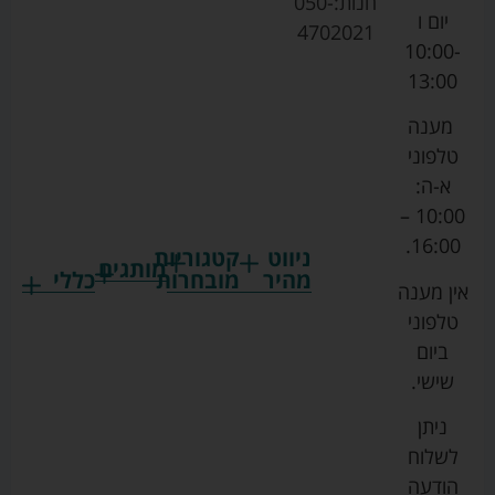
חנות:
050-
יום ו
4702021
10:00-
13:00
מענה
טלפוני
א-ה:
10:00 –
16:00.
ניווט
קטגוריות
מותגים
מהיר
מובחרות
כללי
אין מענה
גרקו
ביגוד
אמבטיות
תקנון
טלפוני
צ'יקו
לתינוקות
לתינוק
החנות
ביום
ספורט
הנקה
בוסטרים
הצהרת
שישי.
ליין
והאכלה
נגישות
כורסאות
ניתן
סייבקס
רחצה
הנקה
מדיניות
לשלוח
וטיפוח
מיננה
פרטיות
כסאות
הודעה