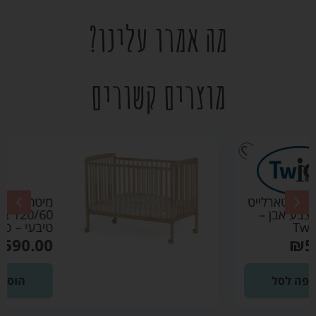
מה אמרו עלינו?
מוצרים קשורים
מיטת תינוק סטארלייט
120/60 צבע עץ
טיבעי – טוויגי Twigy
₪
590.00
הוספה לסל