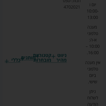
חנות:
050-
יום ו
4702021
10:00-
13:00
מענה
טלפוני
א-ה:
10:00 –
16:00.
ניווט
קטגוריות
מותגים
מהיר
מובחרות
כללי
אין מענה
גרקו
ביגוד
אמבטיות
תקנון
טלפוני
צ'יקו
לתינוקות
לתינוק
החנות
ביום
ספורט
הנקה
בוסטרים
הצהרת
שישי.
ליין
והאכלה
נגישות
כורסאות
ניתן
סייבקס
רחצה
הנקה
מדיניות
לשלוח
וטיפוח
מיננה
פרטיות
כסאות
הודעה