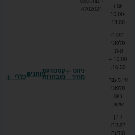
חנות:
050-
יום ו
4702021
10:00-
13:00
מענה
טלפוני
א-ה:
10:00 –
16:00.
ניווט
קטגוריות
מותגים
מהיר
מובחרות
כללי
אין מענה
גרקו
ביגוד
אמבטיות
תקנון
טלפוני
צ'יקו
לתינוקות
לתינוק
החנות
ביום
ספורט
הנקה
בוסטרים
הצהרת
שישי.
ליין
והאכלה
נגישות
כורסאות
ניתן
סייבקס
רחצה
הנקה
מדיניות
לשלוח
וטיפוח
מיננה
פרטיות
כסאות
הודעה