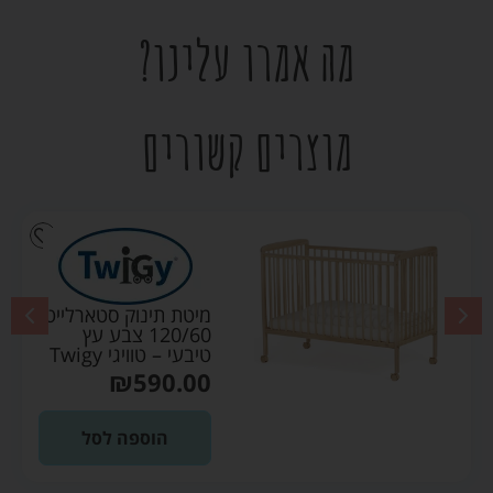
מה אמרו עלינו?
מוצרים קשורים
מיטת תינוק סטארלייט
120/60 צבע עץ
טיבעי – טוויגי Twigy
₪
590.00
הוספה לסל