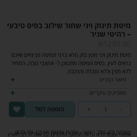
מיטת תינוק ויני שחור שילוב בסיס טיבעי
– רהיטי שניר
₪
1290.00
מיטת תינוק ויני מעץ בוק מלא ברגי המיטה פנימיים ואינם
נראים לעין. בסיס המיטה מתכוונן ל- 4מצבי גובה. המחיר
ללא מזרן וללא הובלה והרכבה
תיאור הפריט
מאפיינים עיקריים
-
+
הוספה לסל
משלוח (לא כולל ריהוט - שידות ומיטות תינוק):
29.99
₪
איסוף עצמי ללא עלות מרחוב הדקלים 22 אזה"ת לב הארץ