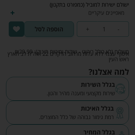
ישולם ישירות למוביל (כמפורט בתקנון)
מאפיינים עיקריים
-
+
הוספה לסל
משלוח (לא כולל ריהוט - שידות ומיטות תינוק):
29.99
₪
איסוף עצמי ללא עלות מרחוב הדקלים 22 אזה"ת לב הארץ
ראש העין
למה אצלנו?
בגלל השירות
שירות מקצועי ומענה מהיר והגון.
בגלל האיכות
רמת גימור גבוהה של כלל המוצרים.
בגלל המחיר