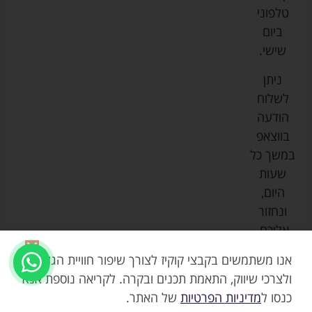
ביגוד
אמבטיות
תקנון
טלפוני
צ'יקו
לתינוקות
לתינוק
החנות
ביום
ספורט
הנקה
בוסטרים
הצהרת
שישי.
ליין
והאכלה
נגישות
כורסאות
ניתן
סייבקס
רחצה
הנקה
מדיניות
לשלוח
וטיפוח
מיננה
פרטיות
כסאות
הודעה
טקסטיל
אוכל
בייבי
מפת
בווצאפ
לתינוק
מישל
אתר
עגלות
במשך כל
טיולונים
לורנס
אודות
ריהוט
שעות
לתינוק
מיטות
מוסטלה
הבלוג
היום,
תינוק
שלנו
ונחזור
משחקים
אוונט
אליכם.
וצעצועים
בטיחות
אנו משתמשים בקבצי קוקיז לצורך שיפור חוויית הגלישה,
ולצרכי שיווק, התאמת תכנים ובקרה. לקריאה נוספת אנא
כנסו ל
מדיניות הפרטיות
של האתר.