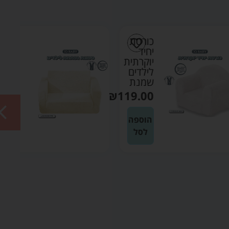
כורסת
ספונת
יחיד
נפתחת
יוקרתית
לילדים
לילדים
בוקלה
שמנת
שמנת
₪
169.90
₪
119.00
הוספה
הוספה
לסל
לסל