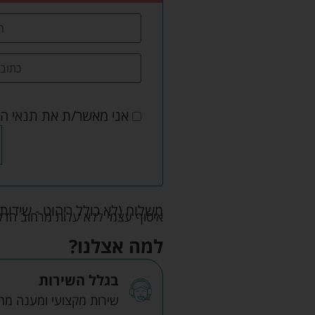
אני מאשר/ת את
תנאי ה
משלוח (לא כולל ריהוט - שידות 
איסוף עצמי ללא עלות מרחוב הדקלים 22 אזה"ת לב הארץ ר
למה אצלנו?
בגלל השירות
שירות מקצועי ומענה מהיר