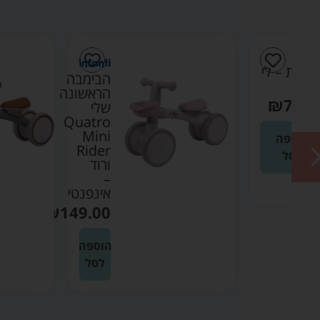
י
הבימבה
הראשונה
שלי
Quatro
Mini
Rider
ורוד
–
אינפנטי
₪
149.00
הוספה
לסל