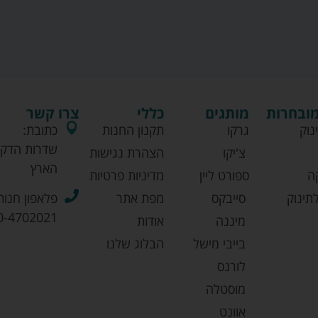
מובחרות
מותגים
כללי
צרו קשר
נוק
גרקו
תקנון החנות
כתובת:
שדרות הדקל
צ'יקו
הצהרת נגישות
הארץ
ה
ספורט ליין
מדיניות פרטיות
תינוק
סייבקס
מפת אתר
פלאפון חנות
0-4702021
מיננה
אודות
בייבי מישל
הבלוג שלנו
לורנס
מוסטלה
אוונט