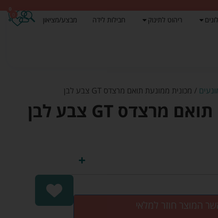
0
0
ונים
ריהוט לתינוק
חבילות לידה
מבצע/מציאון
נעים
/ מכונית ממונעת תואם מרצדס GT צבע לבן
מרצדס GT צבע לבן
שר המוצר חוזר למלאי