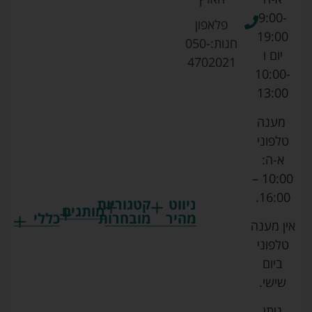
9:00-
פלאפון
19:00
חנות:
050-
יום ו
4702021
10:00-
13:00
מענה
טלפוני
א-ה:
10:00 –
16:00.
ניווט
קטגוריות
מותגים
מהיר
מובחרות
כללי
אין מענה
גרקו
ביגוד
אמבטיות
תקנון
טלפוני
צ'יקו
לתינוקות
לתינוק
החנות
ביום
ספורט
הנקה
בוסטרים
הצהרת
שישי.
ליין
והאכלה
נגישות
כורסאות
ניתן