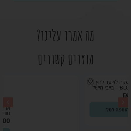
מה אמרו עלינו?
מוצרים קשורים
מגן מיטה סייפ פיט
ארוך 135 ס”מ אפור –
טוויגי Twigy
₪
189.00