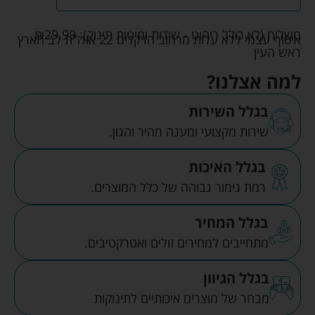
משלוח (לא כולל ריהוט - שידות ומיטות תינוק):
29.99
₪
איסוף עצמי ללא עלות מרחוב הדקלים 22 אזה"ת לב הארץ
ראש העין
למה אצלנו?
בגלל השירות
שירות מקצועי ומענה מהיר והגון.
בגלל האיכות
רמת גימור גבוהה של כלל המוצרים.
בגלל המחיר
מתחייבים למחירים זולים ואטרקטיבים.
בגלל הגיוון
מבחר של מוצרים איכותיים לתינוקות