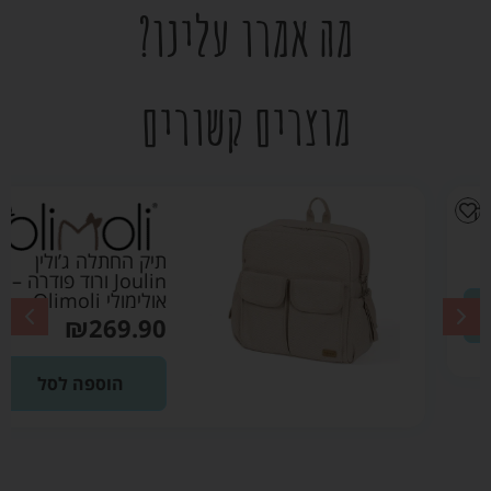
מה אמרו עלינו?
מוצרים קשורים
תיק החתלה ג’ולין
Joulin ורוד פודרה –
אולימולי Olimoli
₪
269.90
הוספה לסל