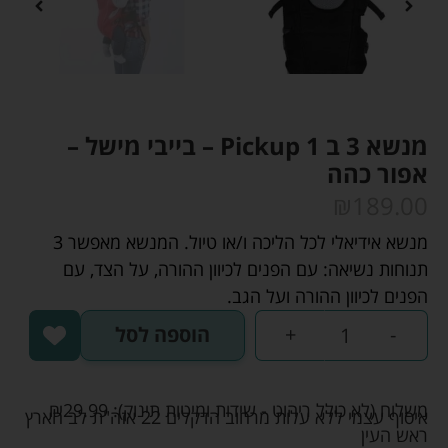
מנשא 3 ב 1 Pickup – בייבי מישל –
אפור כהה
₪
189.00
מנשא אידיאלי לכל הליכה ו/או טיול. המנשא מאפשר 3
תנוחות נשיאה: עם הפנים לכיוון ההורה, על הצד, עם
הפנים לכיוון ההורה ועל הגב.
-
+
הוספה לסל
משלוח (לא כולל ריהוט - שידות ומיטות תינוק):
29.99
₪
איסוף עצמי ללא עלות מרחוב הדקלים 22 אזה"ת לב הארץ
ראש העין