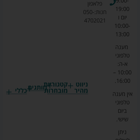
9:00-
פלאפון
19:00
חנות:
050-
יום ו
4702021
10:00-
13:00
מענה
טלפוני
א-ה:
10:00 –
16:00.
ניווט
קטגוריות
מותגים
מהיר
מובחרות
כללי
אין מענה
גרקו
ביגוד
אמבטיות
תקנון
טלפוני
צ'יקו
לתינוקות
לתינוק
החנות
ביום
ספורט
הנקה
בוסטרים
הצהרת
שישי.
ליין
והאכלה
נגישות
כורסאות
ניתן
סייבקס
רחצה
הנקה
מדיניות