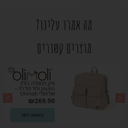
מה אמרו עלינו?
מוצרים קשורים
תיק החתלה ג’ולין
Joulin ורוד פודרה –
אולימולי Olimoli
₪
269.90
הוספה לסל