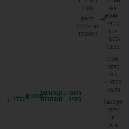
החנות:
אזה''ת לב
א-ה
הארץ
9:00-
פלאפון
19:00
חנות:
050-
יום ו
4702021
10:00-
13:00
מענה
טלפוני
א-ה:
10:00 –
16:00.
ניווט
קטגוריות
מותגים
מהיר
מובחרות
כללי
אין מענה
גרקו
ביגוד
אמבטיות
תקנון
טלפוני
צ'יקו
לתינוקות
לתינוק
החנות
ביום
ספורט
הנקה
בוסטרים
הצהרת
שישי.
ליין