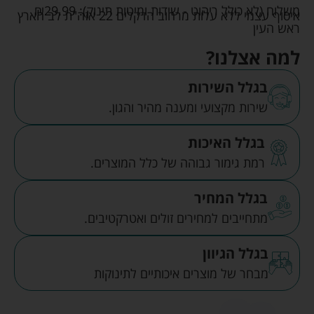
משלוח (לא כולל ריהוט - שידות ומיטות תינוק):
29.99
₪
איסוף עצמי ללא עלות מרחוב הדקלים 22 אזה"ת לב הארץ
ראש העין
למה אצלנו?
בגלל השירות
שירות מקצועי ומענה מהיר והגון.
בגלל האיכות
רמת גימור גבוהה של כלל המוצרים.
בגלל המחיר
מתחייבים למחירים זולים ואטרקטיבים.
בגלל הגיוון
מבחר של מוצרים איכותיים לתינוקות