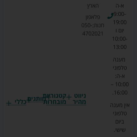
א-ה
הארץ
9:00-
פלאפון
19:00
חנות:
050-
יום ו
4702021
10:00-
13:00
מענה
טלפוני
א-ה:
10:00 –
16:00.
ניווט
קטגוריות
מותגים
מהיר
מובחרות
כללי
אין מענה
גרקו
ביגוד
אמבטיות
תקנון
טלפוני
צ'יקו
לתינוקות
לתינוק
החנות
ביום
ספורט
הנקה
בוסטרים
הצהרת
שישי.
ליין
והאכלה
נגישות
כורסאות