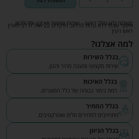
משלוח (לא כולל ריהוט - שידות ומיטות תינוק):
29.99
₪
איסוף עצמי ללא עלות מרחוב הדקלים 22 אזה"ת לב הארץ
ראש העין
למה אצלנו?
בגלל השירות
שירות מקצועי ומענה מהיר והגון.
בגלל האיכות
רמת גימור גבוהה של כלל המוצרים.
בגלל המחיר
מתחייבים למחירים זולים ואטרקטיבים.
בגלל הגיוון