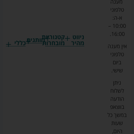
מענה
טלפוני
א-ה:
10:00 –
16:00.
ניווט
קטגוריות
מותגים
מהיר
מובחרות
כללי
אין מענה
גרקו
ביגוד
אמבטיות
תקנון
טלפוני
צ'יקו
לתינוקות
לתינוק
החנות
ביום
ספורט
הנקה
בוסטרים
הצהרת
שישי.
ליין
והאכלה
נגישות
כורסאות
ניתן
סייבקס
רחצה
הנקה
מדיניות
לשלוח
וטיפוח
מיננה
פרטיות
כסאות
הודעה
טקסטיל
אוכל
בייבי
מפת
בווצאפ
לתינוק
מישל
אתר
עגלות
במשך כל
טיולונים
לורנס
אודות
ריהוט
שעות
לתינוק
מיטות
מוסטלה
הבלוג
היום,