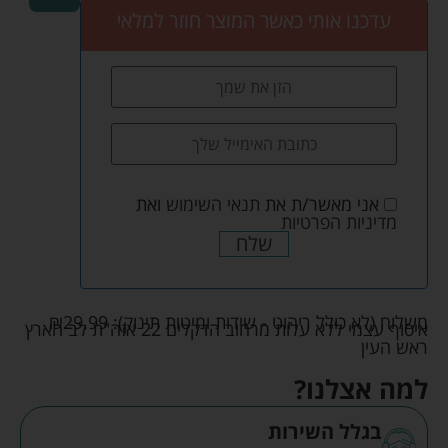
עדכנו אותי כאשר המוצר חוזר למלאי
אני מאשר/ת את
תנאי השימוש
ואת
מדיניות הפרטיות
שלח
משלוח (לא כולל ריהוט - שידות ומיטות תינוק):
29.99
₪
איסוף עצמי ללא עלות מרחוב הדקלים 22 אזה"ת לב הארץ
ראש העין
למה אצלנו?
בגלל השירות