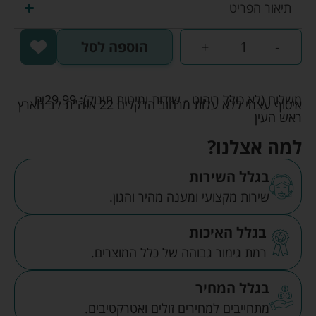
תיאור הפריט
-
+
הוספה לסל
משלוח (לא כולל ריהוט - שידות ומיטות תינוק):
29.99
₪
איסוף עצמי ללא עלות מרחוב הדקלים 22 אזה"ת לב הארץ
ראש העין
למה אצלנו?
בגלל השירות
שירות מקצועי ומענה מהיר והגון.
בגלל האיכות
רמת גימור גבוהה של כלל המוצרים.
בגלל המחיר
מתחייבים למחירים זולים ואטרקטיבים.