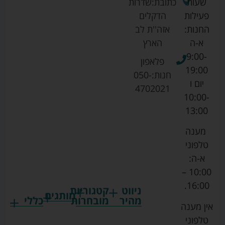
שעות
כתובת:
שדרות
פעילות
הדקלים
החנות:
אזה''ת לב
א-ה
הארץ
9:00-
פלאפון
19:00
חנות:
050-
יום ו
4702021
10:00-
13:00
מענה
טלפוני
א-ה:
10:00 –
16:00.
ניווט
קטגוריות
מותגים
מהיר
מובחרות
כללי
אין מענה
גרקו
ביגוד
אמבטיות
תקנון
טלפוני
צ'יקו