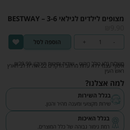
מצופים לילדים לגילאי 3-6 – BESTWAY
₪
9.90
-
+
הוספה לסל
משלוח (לא כולל ריהוט - שידות ומיטות תינוק):
29.99
₪
איסוף עצמי ללא עלות מרחוב הדקלים 22 אזה"ת לב הארץ
ראש העין
למה אצלנו?
בגלל השירות
שירות מקצועי ומענה מהיר והגון.
בגלל האיכות
רמת גימור גבוהה של כלל המוצרים.