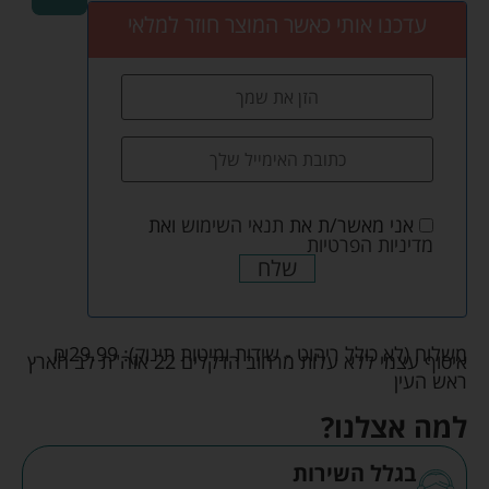
עדכנו אותי כאשר המוצר חוזר למלאי
אני מאשר/ת את
תנאי השימוש
ואת
מדיניות הפרטיות
שלח
משלוח (לא כולל ריהוט - שידות ומיטות תינוק):
29.99
₪
איסוף עצמי ללא עלות מרחוב הדקלים 22 אזה"ת לב הארץ
ראש העין
למה אצלנו?
בגלל השירות