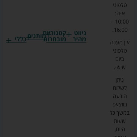
טלפוני
א-ה:
10:00 –
16:00.
ניווט
קטגוריות
מותגים
מהיר
מובחרות
כללי
אין מענה
גרקו
ביגוד
אמבטיות
תקנון
טלפוני
צ'יקו
לתינוקות
לתינוק
החנות
ביום
ספורט
הנקה
בוסטרים
הצהרת
שישי.
ליין
והאכלה
נגישות
כורסאות
ניתן
סייבקס
רחצה
הנקה
מדיניות
לשלוח
וטיפוח
מיננה
פרטיות
כסאות
הודעה
טקסטיל
אוכל
בייבי
מפת
בווצאפ
לתינוק
מישל
אתר
עגלות
במשך כל
טיולונים
לורנס
אודות
ריהוט
שעות
לתינוק
מיטות
מוסטלה
הבלוג
היום,
תינוק
שלנו