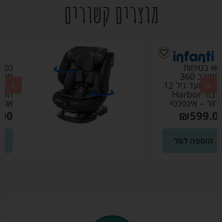
מוצרים קשורים
כסא בטיחות
מסתובב 360
מלידה ועד גיל 12
הרבור Harbor
אפור – אינפנטי
₪
599.00
הוספה לסל