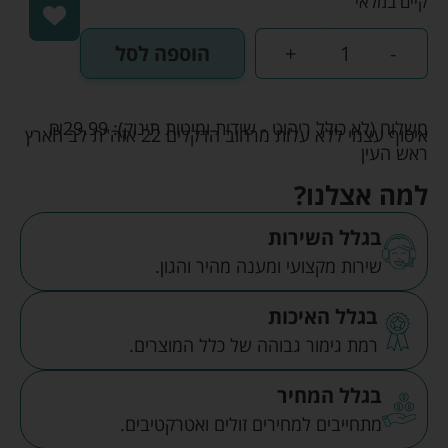
קיים במלאי
-
+
הוספה לסל
משלוח (לא כולל ריהוט - שידות ומיטות תינוק):
29.99
₪
איסוף עצמי ללא עלות מרחוב הדקלים 22 אזה"ת לב הארץ
ראש העין
למה אצלנו?
בגלל השירות
שירות מקצועי ומענה מהיר והגון.
בגלל האיכות
רמת גימור גבוהה של כלל המוצרים.
בגלל המחיר
מתחייבים למחירים זולים ואטרקטיבים.