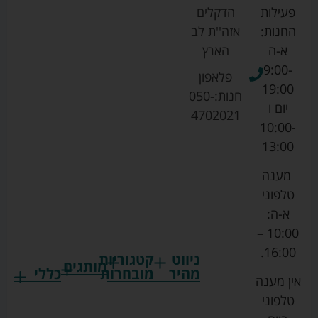
פעילות
הדקלים
החנות:
אזה''ת לב
א-ה
הארץ
9:00-
פלאפון
19:00
חנות:
050-
יום ו
4702021
10:00-
13:00
מענה
טלפוני
א-ה:
10:00 –
16:00.
ניווט
קטגוריות
מותגים
מהיר
מובחרות
כללי
אין מענה
גרקו
ביגוד
אמבטיות
תקנון
טלפוני
צ'יקו
לתינוקות
לתינוק
החנות