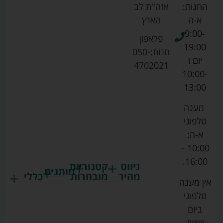
החנות:
אזה''ת לב
א-ה
הארץ
9:00-
פלאפון
19:00
חנות:
050-
יום ו
4702021
10:00-
13:00
מענה
טלפוני
א-ה:
10:00 –
16:00.
ניווט
קטגוריות
מותגים
מהיר
מובחרות
כללי
אין מענה
גרקו
ביגוד
אמבטיות
תקנון
טלפוני
צ'יקו
לתינוקות
לתינוק
החנות
ביום
ספורט
הנקה
בוסטרים
הצהרת
שישי.