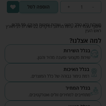
-
+
הוספה לסל
משלוח (לא כולל ריהוט - שידות ומיטות תינוק):
29.99
₪
איסוף עצמי ללא עלות מרחוב הדקלים 22 אזה"ת לב הארץ
ראש העין
למה אצלנו?
בגלל השירות
שירות מקצועי ומענה מהיר והגון.
בגלל האיכות
רמת גימור גבוהה של כלל המוצרים.
בגלל המחיר
מתחייבים למחירים זולים ואטרקטיבים.