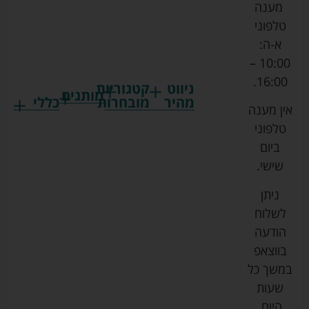
מענה
טלפוני
א-ה:
10:00 –
16:00.
ניווט
קטגוריות
מותגים
מהיר
מובחרות
כללי
אין מענה
גרקו
ביגוד
אמבטיות
תקנון
טלפוני
צ'יקו
לתינוקות
לתינוק
החנות
ביום
ספורט
הנקה
בוסטרים
הצהרת
שישי.
ליין
והאכלה
נגישות
כורסאות
ניתן
סייבקס
רחצה
הנקה
מדיניות
לשלוח
וטיפוח
מיננה
פרטיות
כסאות
הודעה
טקסטיל
אוכל
בייבי
מפת
בווצאפ
לתינוק
מישל
אתר
עגלות
במשך כל
טיולונים
לורנס
אודות
ריהוט
שעות
לתינוק
מיטות
מוסטלה
הבלוג
היום,