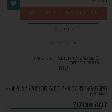
המלאי אזל
עדכנו אותי כאשר המוצר חוזר למלאי
אני מאשר/ת את
תנאי השימוש
ואת
מדיניות הפרטיות
שלח
משלוח (לא כולל ריהוט - שידות ומיטות תינוק):
29.99
₪
איסוף עצמי ללא עלות מרחוב הדקלים 22 אזה"ת לב הארץ
ראש העין
למה אצלנו?