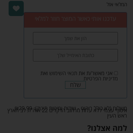
המלאי אזל
עדכנו אותי כאשר המוצר חוזר למלאי
אני מאשר/ת את
תנאי השימוש
ואת
מדיניות הפרטיות
שלח
משלוח (לא כולל ריהוט - שידות ומיטות תינוק):
29.99
₪
איסוף עצמי ללא עלות מרחוב הדקלים 22 אזה"ת לב הארץ
ראש העין
למה אצלנו?