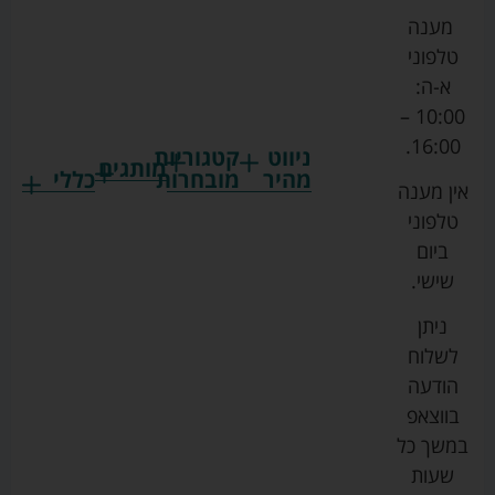
מענה
טלפוני
א-ה:
10:00 –
16:00.
ניווט
קטגוריות
מותגים
מהיר
מובחרות
כללי
אין מענה
גרקו
ביגוד
אמבטיות
תקנון
טלפוני
צ'יקו
לתינוקות
לתינוק
החנות
ביום
ספורט
הנקה
בוסטרים
הצהרת
שישי.
ליין
והאכלה
נגישות
כורסאות
ניתן
סייבקס
רחצה
הנקה
מדיניות
לשלוח
וטיפוח
מיננה
פרטיות
כסאות
הודעה
טקסטיל
אוכל
בייבי
מפת
בווצאפ
לתינוק
מישל
אתר
עגלות
במשך כל
טיולונים
לורנס
אודות
ריהוט
שעות