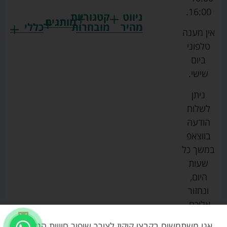
16:00.
ניווט
קטגוריות
מותגים
מהיר
מובחרות
כללי
אין מענה
גרקו
ביגוד
אמבטיות
תקנון
טלפוני
צ'יקו
לתינוקות
לתינוק
החנות
ביום
ספורט
הנקה
בוסטרים
הצהרת
שישי.
ליין
והאכלה
נגישות
כורסאות
ניתן
סייבקס
רחצה
הנקה
מדיניות
לשלוח
וטיפוח
מיננה
פרטיות
כסאות
הודעה
טקסטיל
אוכל
בייבי
מפת
בווצאפ
לתינוק
מישל
אתר
עגלות
במשך כל
טיולונים
לורנס
אודות
ריהוט
שעות
לתינוק
מיטות
מוסטלה
הבלוג
היום,
תינוק
שלנו
ונחזור
משחקים
אוונט
אליכם.
וצעצועים
בטיחות
אנו משתמשים בקבצי קוקיז לצורך שיפור חוויית הגלישה,