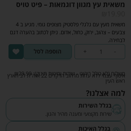
משאית עץ מגוון דוגמאות – פיט טויס
₪
19.90
משאית מעץ עם גלגלי פלסטיק מצופים גומי. מגיע ב 4
צבעים – צהוב, ירוק, כחול, אדום. ניתן לכתוב בהערה דגם
לבחירה.
-
+
הוספה לסל
משלוח (לא כולל ריהוט - שידות ומיטות תינוק):
29.99
₪
איסוף עצמי ללא עלות מרחוב הדקלים 22 אזה"ת לב הארץ
ראש העין
למה אצלנו?
בגלל השירות
שירות מקצועי ומענה מהיר והגון.
בגלל האיכות