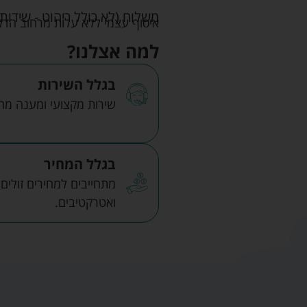
משלוח (לא כולל ריהוט - שידות 
איסוף עצמי ללא עלות מרחוב הדקלים 22 אזה"ת לב הארץ ר
למה אצלנו?
בגלל השירות
שירות מקצועי ומענה מהיר
בגלל המחיר
מתחייבים למחירים זולים
ואטרקטיבים.