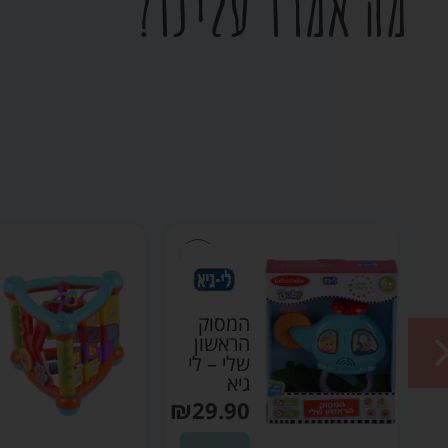
מה אמרו עלינו?
י
המסוק
הראשון
שלי – לי
גיא
₪
29.90