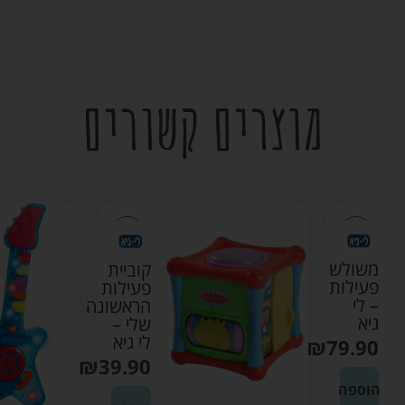
מוצרים קשורים
משולש
קוביית
פעילות
פעילות
– לי
הראשונה
גיא
שלי –
לי גיא
₪
79.90
₪
39.90
הוספה