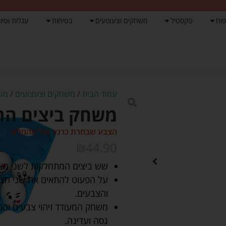
פוח
טקסטיל
משחקים וצעצועים
בטיחות
עגלות וטיול
עמוד הבית
/
משחקים וצעצועים
/
משח
משחק ביצים התאם 
הצבע שבחרת כרגע אזל מהמלאי
₪
44.90
שש ביצים המתחלקות לשני חצאי
על הפעוט להתאים את שני חצא
והצבעים.
משחק המעודד זיהוי צבעים והכרת
גסה ועדינה.