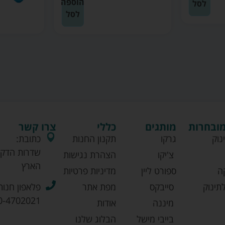
הוספה
לסל
לסל
מובחרות
מותגים
כללי
צרו קשר
נוק
גרקו
תקנון החנות
כתובת:
שדרות הדקל
צ'יקו
הצהרת נגישות
הארץ
ה
ספורט ליין
מדיניות פרטיות
תינוק
סייבקס
מפת אתר
פלאפון חנות
0-4702021
מיננה
אודות
בייבי מישל
הבלוג שלנו